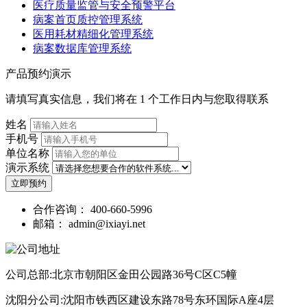
径）。
医疗质量监管与安全预警平台
打开终端，进入下载目录：
病案首页质控管理系统
安装完成后，桌面和开始菜单会自动生成快捷方式。
医用耗材精细化管理系统
cd ~/Downloads
病案数据库管理系统
C:\Program Files
注意：
如果安装到
受保护路
根据架构安装：
产品预约演示
径，部分系统可能需要以管理员身份运行安装程
# amd64（普通 PC / 服务器）

序。
请填写真实信息，我们将在 1 个工作日内与您取得联系
sudo dpkg -i nexscanner-1.0.25-amd64.deb

四、首次启动
姓名
arm64（国产统信 UOS / 麒麟等 ARM 设备）sudo dpkg -i nexsc
手机号
如提示依赖缺失，执行修复命令：
单位名称
双击桌面图标（或点击应用程序菜单）启动程序。
演示系统
sudo apt --fix-broken install
立即预约
程序会自动检测已连接的扫描仪设备。
安装完成后，可在应用程序菜单中找到「NexScanner」启
合作咨询：
400-660-5996
如果检测成功，主界面会显示扫描仪型号和状态。
动。
邮箱：
admin@ixiayi.net
如果未检测到设备，请检查扫描仪电源和数据线连接，确
也可通过命令行启动：
认 SANE 驱动已安装。
公司总部:北京市朝阳区金田公园路36号C区C5幢
nexscanner
五、免费版与付费版功能对比
沈阳分公司:沈阳市铁西区建设东路78号东环国际A座4层