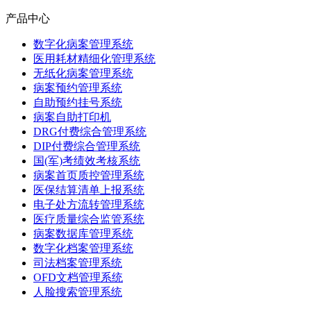
四、首次启动
产品中心
功能
免费版
付费版
双击桌面图标（或点击应用程序菜单）启动程序。
数字化病案管理系统
医用耗材精细化管理系统
程序会自动检测已连接的扫描仪设备。
扫描为 JPG / PNG /
无纸化病案管理系统
✅
✅
TIFF
病案预约管理系统
如果检测成功，主界面会显示扫描仪型号和状态。
自助预约挂号系统
病案自助打印机
如果未检测到设备，请检查扫描仪电源和数据线连接，确
黑白 / 彩色 / 灰度扫描
✅
✅
DRG付费综合管理系统
认 SANE 驱动已安装。
DIP付费综合管理系统
国(军)考绩效考核系统
批量扫描
✅（不限页数）
✅（不限页数）
五、免费版与付费版功能对比
病案首页质控管理系统
医保结算清单上报系统
水印
⚠️ 输出图片带水印
✅ 无水印
电子处方流转管理系统
功能
免费版
付费版
医疗质量综合监管系统
病案数据库管理系统
❌ 仅使用当前稳定
✅ 优先体验新功
数字化档案管理系统
新功能体验
扫描为 JPG / PNG /
版
能
✅
✅
司法档案管理系统
TIFF
OFD文档管理系统
人脸搜索管理系统
图像增强处理
❌
✅
黑白 / 彩色 / 灰度扫描
✅
✅