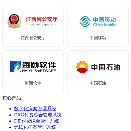
支持架构：
amd64（x86_64）、arm64
.NET 运行时：
.NET 8.0 或更高版本
推荐系统：
Ubuntu 20.04+、Debian 11+、统信 UOS、麒
硬件要求：
CPU 双核 2.0GHz 以上，内存 4GB 以上
麟 Kylin
支持的扫描仪：
支持 TWAIN / WIA 协议的扫描仪
libsane
依赖：
需安装 SANE 后端（
）
二、下载
江西省公安厅
中国移动
硬件要求：
CPU 双核 2.0GHz 以上，内存 4GB 以上
访问官网
下载页面
，根据系统选择对应安装包：
二、下载
nexscanner-setup-x64.exe
Windows：
或
访问官网
下载页面
，根据系统选择对应安装包：
nexscanner-setup-x86.exe
nexscanner-1.0.25-amd64.deb
Linux amd64：
海颐软件
中国石油
三、安装
nexscanner-1.0.25-arm64.deb
Linux arm64：
核心产品
Windows 安装
三、安装
数字化病案管理系统
nexscanner-setup-xxx.exe
双击运行安装程序
。
DRG付费综合管理系统
DIP付费综合管理系统
Linux 安装（Debian / UOS / Kylin）
按照安装向导提示，选择安装路径（建议使用默认路
无纸化病案管理系统