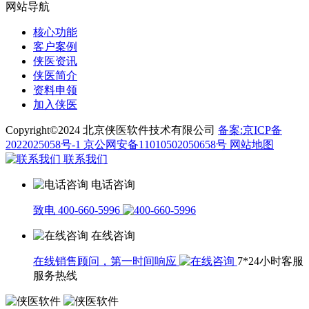
网站导航
六、卸载
核心功能
批量扫描
✅（不限页数）
✅（不限页数）
客户案例
侠医资讯
Windows 卸载
侠医简介
水印
⚠️ 输出图片带水印
✅ 无水印
资料申领
打开「设置」→「应用」→「应用和功能」。
加入侠医
❌ 仅使用当前稳定
✅ 优先体验新功
找到「NexScanner」，点击「卸载」。
新功能体验
Copyright©2024 北京侠医软件技术有限公司
备案:京ICP备
版
能
2022025058号-1
京公网安备11010502050658号
网站地图
按照提示完成卸载。
联系我们
图像增强处理
❌
✅
电话咨询
致电 400-660-5996
六、卸载
在线咨询
Linux 卸载
在线销售顾问，第一时间响应
7*24小时客服
服务热线
sudo dpkg -r nexscanner