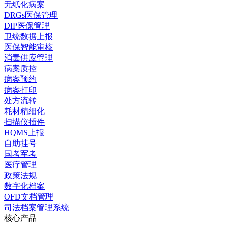
无纸化病案
DRGs医保管理
DIP医保管理
卫统数据上报
医保智能审核
消毒供应管理
病案质控
病案预约
病案打印
处方流转
耗材精细化
扫描仪插件
HQMS上报
自助挂号
国考军考
医疗管理
政策法规
数字化档案
OFD文档管理
司法档案管理系统
核心产品