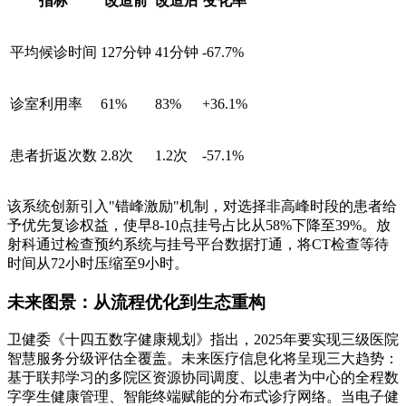
指标
改造前
改造后
变化率
平均候诊时间
127分钟
41分钟
-67.7%
诊室利用率
61%
83%
+36.1%
患者折返次数
2.8次
1.2次
-57.1%
该系统创新引入"错峰激励"机制，对选择非高峰时段的患者给
予优先复诊权益，使早8-10点挂号占比从58%下降至39%。放
射科通过检查预约系统与挂号平台数据打通，将CT检查等待
时间从72小时压缩至9小时。
未来图景：从流程优化到生态重构
卫健委《十四五数字健康规划》指出，2025年要实现三级医院
智慧服务分级评估全覆盖。未来医疗信息化将呈现三大趋势：
基于联邦学习的多院区资源协同调度、以患者为中心的全程数
字孪生健康管理、智能终端赋能的分布式诊疗网络。当电子健