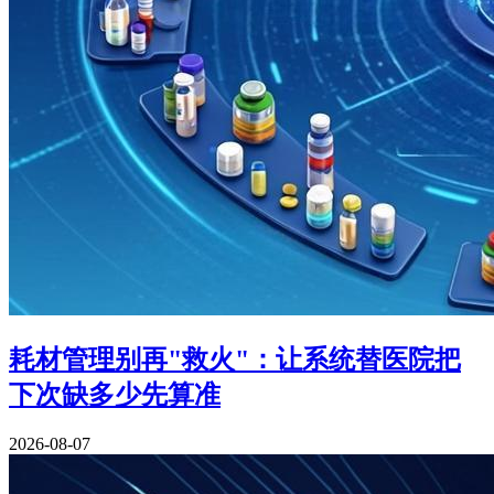
耗材管理别再"救火"：让系统替医院把
下次缺多少先算准
2026-08-07