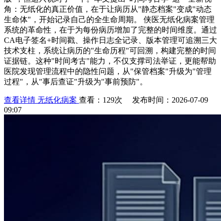
角：无纸化的真正价值，在于让病历从"静态档案"变成"动态
生命体"，开始记录自己的全生命周期。 侠医无纸化病案管理
系统的革命性，在于为每份病历增加了完整的时间维度。通过
CA电子签名+时间戳、操作日志全记录、版本管理可追溯三大
技术支柱，系统让病历的"生命历程"可回溯，构建完整的时间
证据链。这种"时间考古"能力，不仅支撑司法举证，更能帮助
医院发现管理流程中的隐性问题，从"保管档案"升级为"管理
过程"，从"事后查证"升级为"事前预防"。
查看详情
无纸化病案
查看：129次 发布时间：2026-07-09
09:07