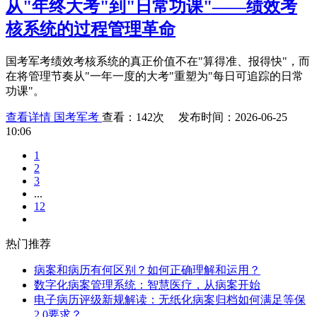
从"年终大考"到"日常功课"——绩效考
核系统的过程管理革命
国考军考绩效考核系统的真正价值不在"算得准、报得快"，而
在将管理节奏从"一年一度的大考"重塑为"每日可追踪的日常
功课"。
查看详情
国考军考
查看：142次 发布时间：2026-06-25
10:06
1
2
3
...
12
热门推荐
病案和病历有何区别？如何正确理解和运用？
数字化病案管理系统：智慧医疗，从病案开始
电子病历评级新规解读：无纸化病案归档如何满足等保
2.0要求？