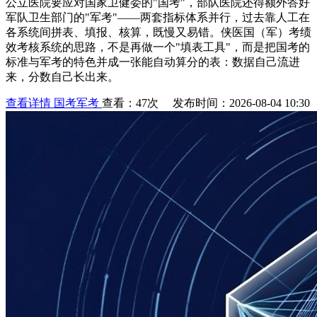
公立医院要应对国家卫健委的"国考"，部队医院还得额外答好
军队卫生部门的"军考"——两套指标体系并行，过去靠人工在
各系统间拼表、填报、核算，既慢又易错。侠医国（军）考绩
效考核系统的思路，不是再做一个"填表工具"，而是把国考的
标准与军考的特色并成一张能自动算分的表：数据自己流进
来，分数自己长出来。
查看详情
国考军考
查看：47次 发布时间：2026-08-04 10:30