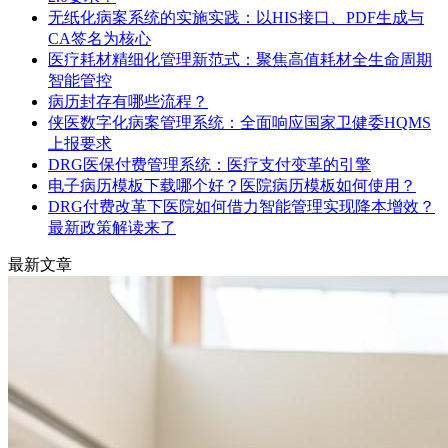
无纸化病案系统的实施实践：以HIS接口、PDF生成与
CA签名为核心
医疗耗材精细化管理新范式：聚焦高值耗材全生命周期
智能管控
病历封存有哪些流程？
侠医数字化病案管理系统：全面响应国家卫健委HQMS
上报要求
DRG医保付费管理系统：医疗支付变革的引擎
电子病历模板下载哪个好？医院病历模板如何使用？
DRG付费改革下医院如何借力智能管理实现降本增效？
最新政策解读来了
最新文章