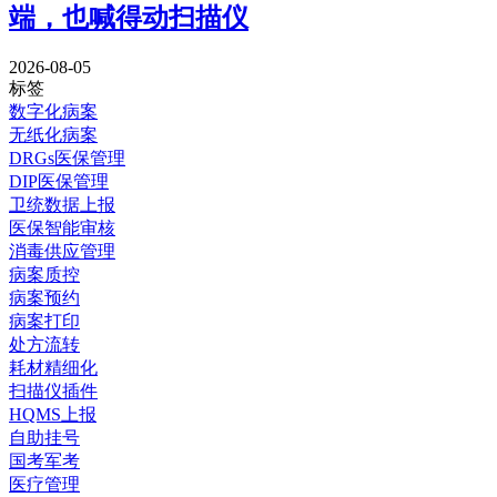
端，也喊得动扫描仪
2026-08-05
标签
数字化病案
无纸化病案
DRGs医保管理
DIP医保管理
卫统数据上报
医保智能审核
消毒供应管理
病案质控
病案预约
病案打印
处方流转
耗材精细化
扫描仪插件
HQMS上报
自助挂号
国考军考
医疗管理