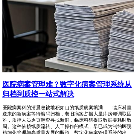
医院病案管理难？数字化病案管理系统从
归档到质控一站式解决
医院病案科的清晨总被堆积如山的纸质病案填满——临床科室
送来的新病案等待编码归档，老旧病案占据大量库房却调取困
难，质控人员逐页翻查寻找漏洞，临床科研提取数据要耗时数
周。这种依赖纸质流转、人工操作的模式，早已成为制约医院
精细化管理与高质量发展的瓶颈。数字化病案管理系统的出