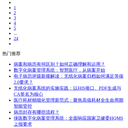
1
2
3
4
5
...
24
热门推荐
病案和病历有何区别？如何正确理解和运用？
数字化病案管理系统：智慧医疗，从病案开始
电子病历评级新规解读：无纸化病案归档如何满足等保
2.0要求？
无纸化病案系统的实施实践：以HIS接口、PDF生成与
CA签名为核心
医疗耗材精细化管理新范式：聚焦高值耗材全生命周期
智能管控
病历封存有哪些流程？
侠医数字化病案管理系统：全面响应国家卫健委HQMS
上报要求