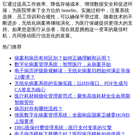
它通过提高工作效率、降低存储成本、增强数据安全和促进环
保，为医院带来了全方位的 benefits。实施过程中，注重系统
选择、员工培训和合规性，可以确保平滑过渡。随着技术的不
断进步，无纸化病案将继续演化，为医疗保健提供更强大的支
持。如果您是医疗从业者，现在就是拥抱这一变革的最佳时
机，共同推动医疗信息化的发展。
热门推荐
病案和病历有何区别？如何正确理解和运用？
数字化病案管理系统：智慧医疗，从病案开始
电子病历评级新规解读：无纸化病案归档如何满足等保
2.0要求？
无纸化病案系统的实施实践：以HIS接口、PDF生成与
CA签名为核心
医疗耗材精细化管理新范式：聚焦高值耗材全生命周期
智能管控
病历封存有哪些流程？
侠医数字化病案管理系统：全面响应国家卫健委HQMS
上报要求
DRG医保付费管理系统：医疗支付变革的引擎
电子病历模板下载哪个好？医院病历模板如何使用？