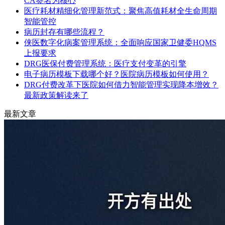
CA签名为核心
医疗耗材精细化管理新范式：聚焦高值耗材全生命周期
智能管控
病历封存有哪些流程？
侠医数字化病案管理系统：全面响应国家卫健委HQMS
上报要求
DRG医保付费管理系统：医疗支付变革的引擎
电子病历模板下载哪个好？医院病历模板如何使用？
DRG付费改革下医院如何借力智能管理实现降本增效？
最新政策解读来了
最新文章