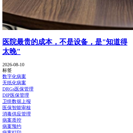
医院最贵的成本，不是设备，是"知道得
太晚"
2026-08-10
标签
数字化病案
无纸化病案
DRGs医保管理
DIP医保管理
卫统数据上报
医保智能审核
消毒供应管理
病案质控
病案预约
病案打印