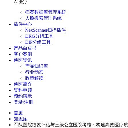
AI医疗
病案数据库管理系统
人脸搜索管理系统
插件中心
NexScanner扫描插件
DRG分组工具
DIP分组工具
产品白皮书
客户案例
侠医资讯
产品知识库
行业动态
政策解读
侠医简介
资料申领
预约演示
登录/注册
首页
知识库
军队医院绩效评估与三级公立医院考核：构建高效医疗质