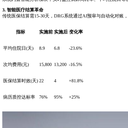
3. 智能医疗结算革命
传统医保结算需15-30天，DRG系统通过AI预审与自动化对
指标
实施前
实施后
变化率
平均住院日(天)
8.9
6.8
-23.6%
次均费用(元)
15,800
13,200
-16.5%
医保结算时效(天)
22
4
+81.8%
病历质控达标率
76%
95%
+25%