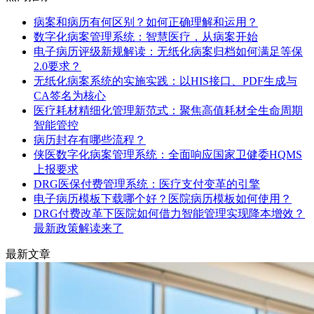
病案和病历有何区别？如何正确理解和运用？
数字化病案管理系统：智慧医疗，从病案开始
电子病历评级新规解读：无纸化病案归档如何满足等保
2.0要求？
无纸化病案系统的实施实践：以HIS接口、PDF生成与
CA签名为核心
医疗耗材精细化管理新范式：聚焦高值耗材全生命周期
智能管控
病历封存有哪些流程？
侠医数字化病案管理系统：全面响应国家卫健委HQMS
上报要求
DRG医保付费管理系统：医疗支付变革的引擎
电子病历模板下载哪个好？医院病历模板如何使用？
DRG付费改革下医院如何借力智能管理实现降本增效？
最新政策解读来了
最新文章