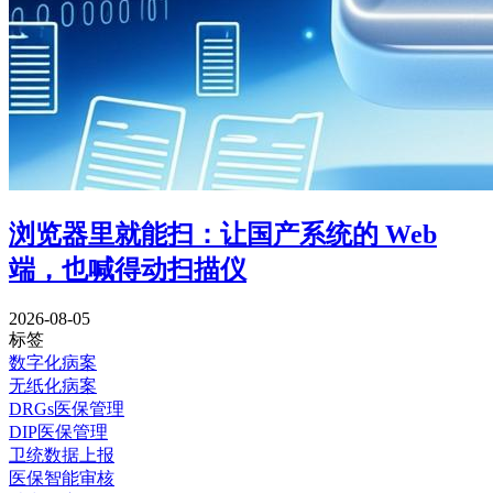
浏览器里就能扫：让国产系统的 Web
端，也喊得动扫描仪
2026-08-05
标签
数字化病案
无纸化病案
DRGs医保管理
DIP医保管理
卫统数据上报
医保智能审核