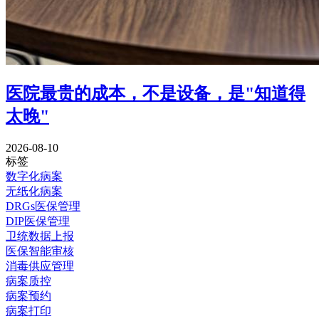
医院最贵的成本，不是设备，是"知道得
太晚"
2026-08-10
标签
数字化病案
无纸化病案
DRGs医保管理
DIP医保管理
卫统数据上报
医保智能审核
消毒供应管理
病案质控
病案预约
病案打印