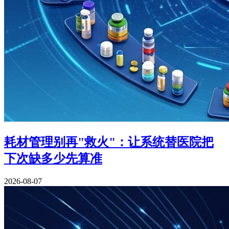
耗材管理别再"救火"：让系统替医院把
下次缺多少先算准
2026-08-07