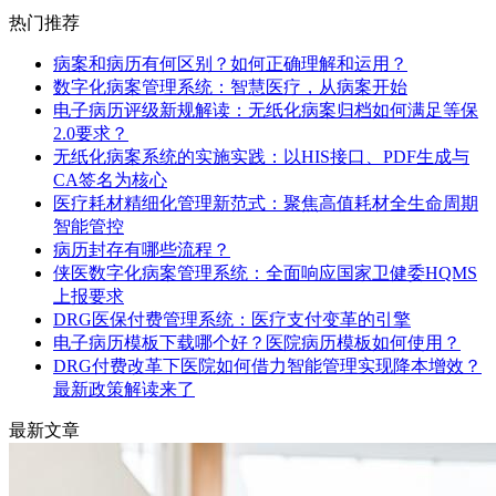
热门推荐
病案和病历有何区别？如何正确理解和运用？
数字化病案管理系统：智慧医疗，从病案开始
电子病历评级新规解读：无纸化病案归档如何满足等保
2.0要求？
无纸化病案系统的实施实践：以HIS接口、PDF生成与
CA签名为核心
医疗耗材精细化管理新范式：聚焦高值耗材全生命周期
智能管控
病历封存有哪些流程？
侠医数字化病案管理系统：全面响应国家卫健委HQMS
上报要求
DRG医保付费管理系统：医疗支付变革的引擎
电子病历模板下载哪个好？医院病历模板如何使用？
DRG付费改革下医院如何借力智能管理实现降本增效？
最新政策解读来了
最新文章