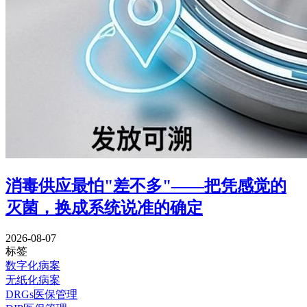
消毒供应最怕"差不多"——把凭感觉的
灭菌，换成系统说准的确定
2026-08-07
标签
数字化病案
无纸化病案
DRGs医保管理