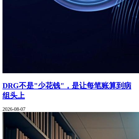
DRG不是"少花钱"，是让每笔账算到病
组头上
2026-08-07