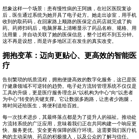
想象这样一个场景：患有慢性病的王阿姨，在社区医院复诊
后，医生通过系统为她开具了电子处方。她走出诊室，用手机
收到的取药码，在回家路上顺路的医保定点药店就完成了购
药。药师扫码后，电脑屏幕上清晰显示了药品名称、规格、用
法用量，并自动关联了她的医保信息，整个过程不到五分钟。
这不再是设想，而是许多地区正在发生的真实改变。
拥抱变革：迈向更贴心、更高效的智能医
疗
告别繁琐的纸质流程，拥抱便捷高效的数字化服务，这已是医
疗健康领域不可逆转的趋势。电子处方流转管理系统不仅仅是
工具的升级，更是医疗服务理念从“以机构为中心”向“以患者
为中心”转变的关键支撑。它让数据多跑路，让患者少跑腿，
将时间还给医生，将便利送给百姓。
每一次技术进步，其最终落点都是为了提升人的福祉。推动处
方流转系统的广泛应用，意味着我们正在共同构建一个响应更
快、服务更优、安全更有保障的医疗环境。这需要我们医疗机
构的主动采纳、药店的积极接入，以及公众的了解与信任。