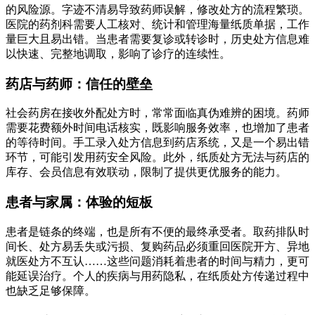
的风险源。字迹不清易导致药师误解，修改处方的流程繁琐。
医院的药剂科需要人工核对、统计和管理海量纸质单据，工作
量巨大且易出错。当患者需要复诊或转诊时，历史处方信息难
以快速、完整地调取，影响了诊疗的连续性。
药店与药师：信任的壁垒
社会药房在接收外配处方时，常常面临真伪难辨的困境。药师
需要花费额外时间电话核实，既影响服务效率，也增加了患者
的等待时间。手工录入处方信息到药店系统，又是一个易出错
环节，可能引发用药安全风险。此外，纸质处方无法与药店的
库存、会员信息有效联动，限制了提供更优服务的能力。
患者与家属：体验的短板
患者是链条的终端，也是所有不便的最终承受者。取药排队时
间长、处方易丢失或污损、复购药品必须重回医院开方、异地
就医处方不互认……这些问题消耗着患者的时间与精力，更可
能延误治疗。个人的疾病与用药隐私，在纸质处方传递过程中
也缺乏足够保障。