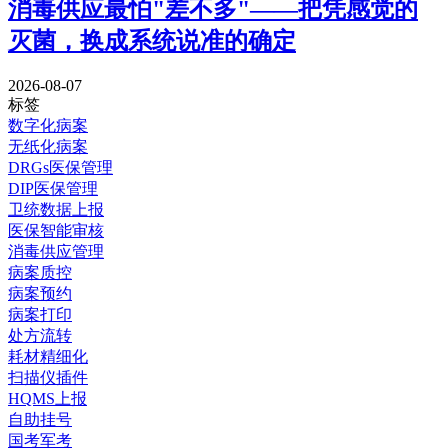
消毒供应最怕"差不多"——把凭感觉的
灭菌，换成系统说准的确定
2026-08-07
标签
数字化病案
无纸化病案
DRGs医保管理
DIP医保管理
卫统数据上报
医保智能审核
消毒供应管理
病案质控
病案预约
病案打印
处方流转
耗材精细化
扫描仪插件
HQMS上报
自助挂号
国考军考