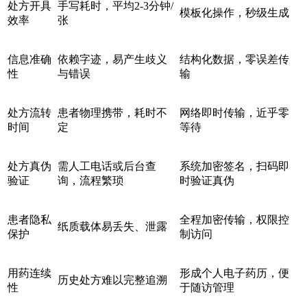
处方开具
手写耗时，平均2-3分钟/
模板化操作，秒级生成
效率
张
信息准确
依赖字迹，易产生歧义
结构化数据，零误差传
性
与错误
输
处方流转
患者物理携带，耗时不
网络即时传输，近乎零
时间
定
等待
处方真伪
需人工电话或后台查
系统加密签名，扫码即
验证
询，流程繁琐
时验证真伪
患者隐私
全程加密传输，权限控
纸质载体易丢失、泄露
保护
制访问
用药连续
形成个人电子药历，便
历史处方难以完整追溯
性
于随访管理