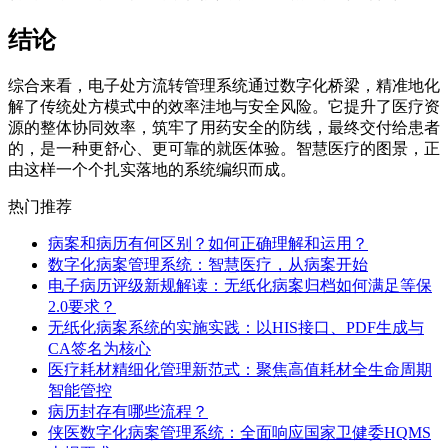
结论
综合来看，电子处方流转管理系统通过数字化桥梁，精准地化
解了传统处方模式中的效率洼地与安全风险。它提升了医疗资
源的整体协同效率，筑牢了用药安全的防线，最终交付给患者
的，是一种更舒心、更可靠的就医体验。智慧医疗的图景，正
由这样一个个扎实落地的系统编织而成。
热门推荐
病案和病历有何区别？如何正确理解和运用？
数字化病案管理系统：智慧医疗，从病案开始
电子病历评级新规解读：无纸化病案归档如何满足等保
2.0要求？
无纸化病案系统的实施实践：以HIS接口、PDF生成与
CA签名为核心
医疗耗材精细化管理新范式：聚焦高值耗材全生命周期
智能管控
病历封存有哪些流程？
侠医数字化病案管理系统：全面响应国家卫健委HQMS