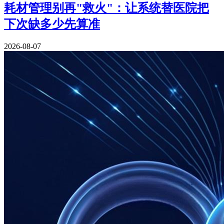
耗材管理别再"救火"：让系统替医院把
下次缺多少先算准
2026-08-07