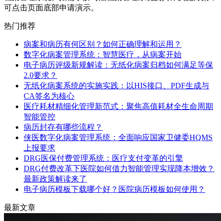
可点击页面底部申请演示。
热门推荐
病案和病历有何区别？如何正确理解和运用？
数字化病案管理系统：智慧医疗，从病案开始
电子病历评级新规解读：无纸化病案归档如何满足等保
2.0要求？
无纸化病案系统的实施实践：以HIS接口、PDF生成与
CA签名为核心
医疗耗材精细化管理新范式：聚焦高值耗材全生命周期
智能管控
病历封存有哪些流程？
侠医数字化病案管理系统：全面响应国家卫健委HQMS
上报要求
DRG医保付费管理系统：医疗支付变革的引擎
DRG付费改革下医院如何借力智能管理实现降本增效？
最新政策解读来了
电子病历模板下载哪个好？医院病历模板如何使用？
最新文章