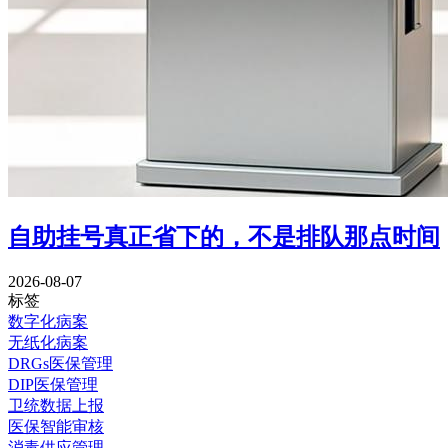
自助挂号真正省下的，不是排队那点时间
2026-08-07
标签
数字化病案
无纸化病案
DRGs医保管理
DIP医保管理
卫统数据上报
医保智能审核
消毒供应管理