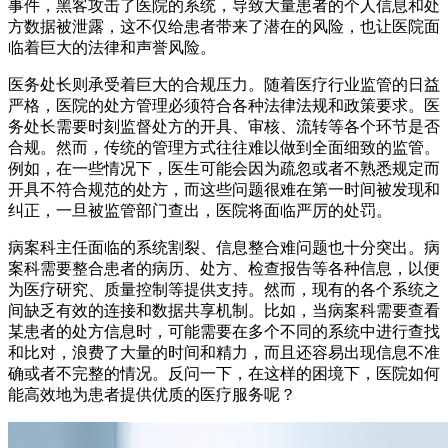
事件，黑客攻击了医院的系统，导致大量患者的个人信息和处
方数据被泄露，这不仅给患者带来了潜在的风险，也让医院面
临着巨大的法律和声誉风险。
医务处长则承受着巨大的合规压力。随着医疗行业监管的日益
严格，医院的处方管理必须符合各种法律法规和政策要求。医
务处长需要时刻监督处方的开具、审核、流转等各个环节是否
合规。然而，传统的管理方式往往难以做到全面细致的监管。
例如，在一些情况下，医生可能会因为疏忽或者不熟悉规定而
开具不符合规范的处方，而这些问题很难在第一时间被发现和
纠正，一旦被监管部门查出，医院将面临严厉的处罚。
病案科主任面临的系统割裂、信息整合难问题也十分突出。病
案科需要整合患者的病历、处方、检查报告等各种信息，以便
为医疗研究、质量控制等提供支持。然而，现有的各个系统之
间缺乏有效的连接和数据共享机制。比如，当病案科需要查看
某患者的处方信息时，可能需要在多个不同的系统中进行查找
和比对，浪费了大量的时间和精力，而且还容易出现信息不准
确或者不完整的情况。反问一下，在这样的困境下，医院如何
能高效地为患者提供优质的医疗服务呢？