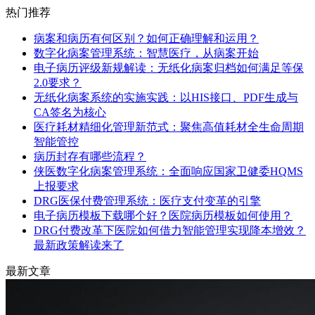
热门推荐
病案和病历有何区别？如何正确理解和运用？
数字化病案管理系统：智慧医疗，从病案开始
电子病历评级新规解读：无纸化病案归档如何满足等保
2.0要求？
无纸化病案系统的实施实践：以HIS接口、PDF生成与
CA签名为核心
医疗耗材精细化管理新范式：聚焦高值耗材全生命周期
智能管控
病历封存有哪些流程？
侠医数字化病案管理系统：全面响应国家卫健委HQMS
上报要求
DRG医保付费管理系统：医疗支付变革的引擎
电子病历模板下载哪个好？医院病历模板如何使用？
DRG付费改革下医院如何借力智能管理实现降本增效？
最新政策解读来了
最新文章