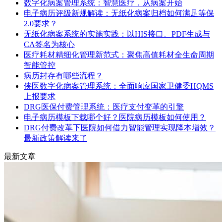
数字化病案管理系统：智慧医疗，从病案开始
电子病历评级新规解读：无纸化病案归档如何满足等保
2.0要求？
无纸化病案系统的实施实践：以HIS接口、PDF生成与
CA签名为核心
医疗耗材精细化管理新范式：聚焦高值耗材全生命周期
智能管控
病历封存有哪些流程？
侠医数字化病案管理系统：全面响应国家卫健委HQMS
上报要求
DRG医保付费管理系统：医疗支付变革的引擎
电子病历模板下载哪个好？医院病历模板如何使用？
DRG付费改革下医院如何借力智能管理实现降本增效？
最新政策解读来了
最新文章