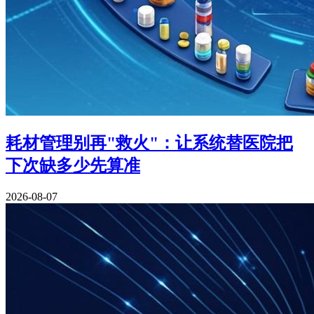
耗材管理别再"救火"：让系统替医院把
下次缺多少先算准
2026-08-07