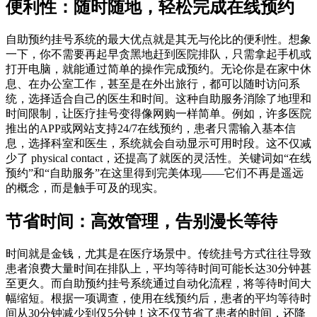
便利性：随时随地，轻松完成在线预约
自助预约挂号系统的最大优点就是其无与伦比的便利性。想象
一下，你不需要再起早贪黑地赶到医院排队，只需拿起手机或
打开电脑，就能通过简单的操作完成预约。无论你是在家中休
息、在办公室工作，甚至是在外出旅行，都可以随时访问系
统，选择适合自己的医生和时间。这种自助服务消除了地理和
时间限制，让医疗挂号变得像网购一样简单。例如，许多医院
推出的APP或网站支持24/7在线预约，患者只需输入基本信
息，选择科室和医生，系统就会自动显示可用时段。这不仅减
少了 physical contact，还提高了就医的灵活性。关键词如“在线
预约”和“自助服务”在这里得到完美体现——它们不再是遥远
的概念，而是触手可及的现实。
节省时间：高效管理，告别漫长等待
时间就是金钱，尤其是在医疗场景中。传统挂号方式往往导致
患者浪费大量时间在排队上，平均等待时间可能长达30分钟甚
至更久。而自助预约挂号系统通过自动化流程，将等待时间大
幅缩短。根据一项调查，使用在线预约后，患者的平均等待时
间从30分钟减少到仅5分钟！这不仅节省了患者的时间，还降