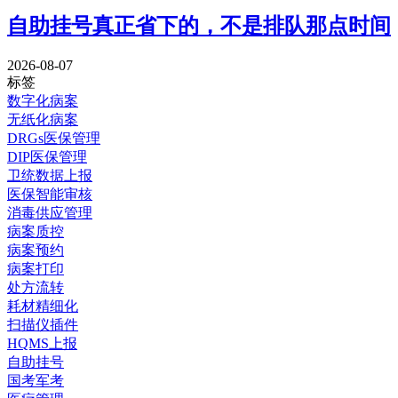
自助挂号真正省下的，不是排队那点时间
2026-08-07
标签
数字化病案
无纸化病案
DRGs医保管理
DIP医保管理
卫统数据上报
医保智能审核
消毒供应管理
病案质控
病案预约
病案打印
处方流转
耗材精细化
扫描仪插件
HQMS上报
自助挂号
国考军考