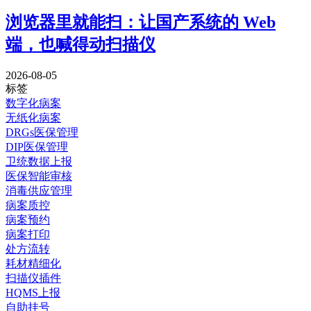
浏览器里就能扫：让国产系统的 Web
端，也喊得动扫描仪
2026-08-05
标签
数字化病案
无纸化病案
DRGs医保管理
DIP医保管理
卫统数据上报
医保智能审核
消毒供应管理
病案质控
病案预约
病案打印
处方流转
耗材精细化
扫描仪插件
HQMS上报
自助挂号