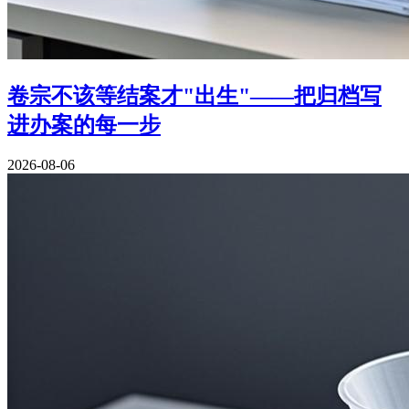
卷宗不该等结案才"出生"——把归档写
进办案的每一步
2026-08-06