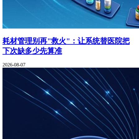
耗材管理别再"救火"：让系统替医院把
下次缺多少先算准
2026-08-07