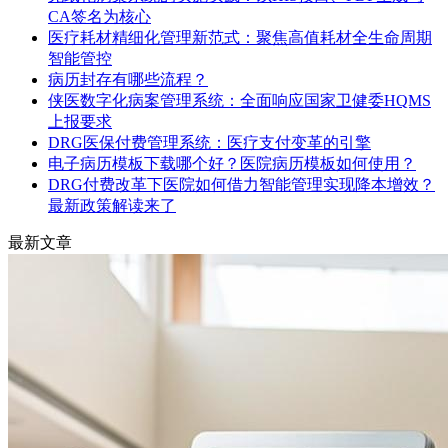
CA签名为核心
医疗耗材精细化管理新范式：聚焦高值耗材全生命周期
智能管控
病历封存有哪些流程？
侠医数字化病案管理系统：全面响应国家卫健委HQMS
上报要求
DRG医保付费管理系统：医疗支付变革的引擎
电子病历模板下载哪个好？医院病历模板如何使用？
DRG付费改革下医院如何借力智能管理实现降本增效？
最新政策解读来了
最新文章