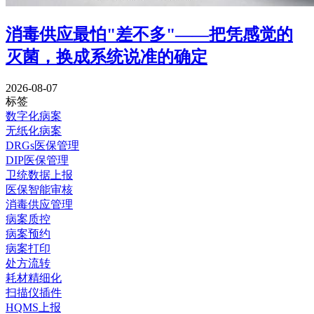
消毒供应最怕"差不多"——把凭感觉的
灭菌，换成系统说准的确定
2026-08-07
标签
数字化病案
无纸化病案
DRGs医保管理
DIP医保管理
卫统数据上报
医保智能审核
消毒供应管理
病案质控
病案预约
病案打印
处方流转
耗材精细化
扫描仪插件
HQMS上报