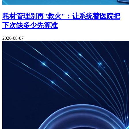
耗材管理别再"救火"：让系统替医院把
下次缺多少先算准
2026-08-07