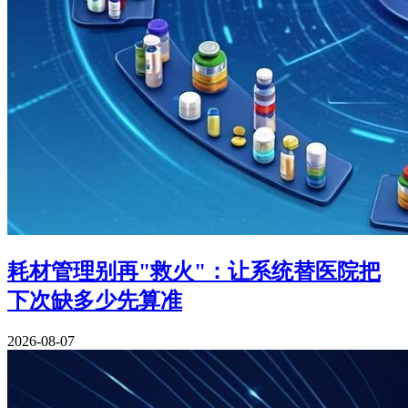
耗材管理别再"救火"：让系统替医院把
下次缺多少先算准
2026-08-07