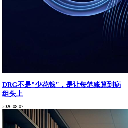
DRG不是"少花钱"，是让每笔账算到病
组头上
2026-08-07