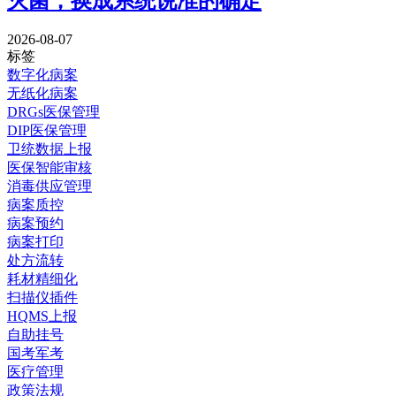
灭菌，换成系统说准的确定
2026-08-07
标签
数字化病案
无纸化病案
DRGs医保管理
DIP医保管理
卫统数据上报
医保智能审核
消毒供应管理
病案质控
病案预约
病案打印
处方流转
耗材精细化
扫描仪插件
HQMS上报
自助挂号
国考军考
医疗管理
政策法规