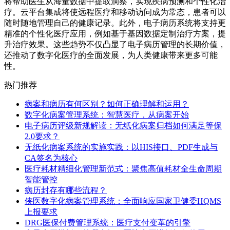
将帮助医生从海量数据中提取洞察，实现疾病预测和个性化治
疗。云平台集成将使远程医疗和移动访问成为常态，患者可以
随时随地管理自己的健康记录。此外，电子病历系统将支持更
精准的个性化医疗应用，例如基于基因数据定制治疗方案，提
升治疗效果。这些趋势不仅凸显了电子病历管理的长期价值，
还推动了数字化医疗的全面发展，为人类健康带来更多可能
性。
热门推荐
病案和病历有何区别？如何正确理解和运用？
数字化病案管理系统：智慧医疗，从病案开始
电子病历评级新规解读：无纸化病案归档如何满足等保
2.0要求？
无纸化病案系统的实施实践：以HIS接口、PDF生成与
CA签名为核心
医疗耗材精细化管理新范式：聚焦高值耗材全生命周期
智能管控
病历封存有哪些流程？
侠医数字化病案管理系统：全面响应国家卫健委HQMS
上报要求
DRG医保付费管理系统：医疗支付变革的引擎