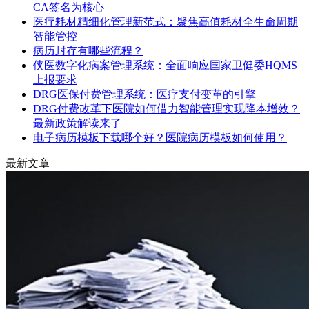
CA签名为核心
医疗耗材精细化管理新范式：聚焦高值耗材全生命周期
智能管控
病历封存有哪些流程？
侠医数字化病案管理系统：全面响应国家卫健委HQMS
上报要求
DRG医保付费管理系统：医疗支付变革的引擎
DRG付费改革下医院如何借力智能管理实现降本增效？
最新政策解读来了
电子病历模板下载哪个好？医院病历模板如何使用？
最新文章