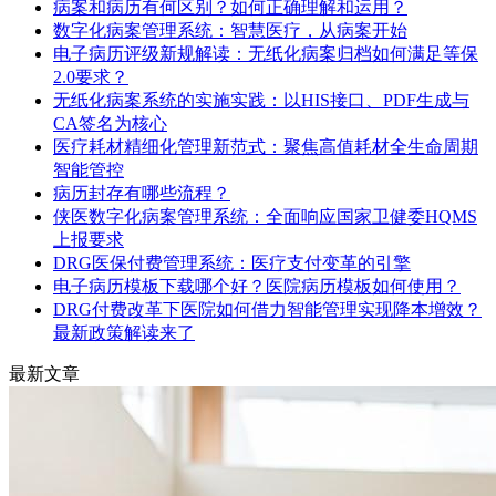
病案和病历有何区别？如何正确理解和运用？
数字化病案管理系统：智慧医疗，从病案开始
电子病历评级新规解读：无纸化病案归档如何满足等保
2.0要求？
无纸化病案系统的实施实践：以HIS接口、PDF生成与
CA签名为核心
医疗耗材精细化管理新范式：聚焦高值耗材全生命周期
智能管控
病历封存有哪些流程？
侠医数字化病案管理系统：全面响应国家卫健委HQMS
上报要求
DRG医保付费管理系统：医疗支付变革的引擎
电子病历模板下载哪个好？医院病历模板如何使用？
DRG付费改革下医院如何借力智能管理实现降本增效？
最新政策解读来了
最新文章