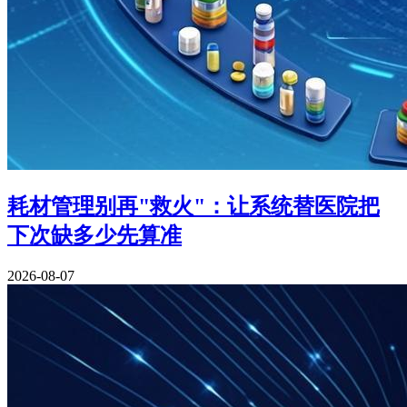
耗材管理别再"救火"：让系统替医院把
下次缺多少先算准
2026-08-07