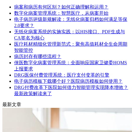
病案和病历有何区别？如何正确理解和运用？
数字化病案管理系统：智慧医疗，从病案开始
电子病历评级新规解读：无纸化病案归档如何满足等保
2.0要求？
无纸化病案系统的实施实践：以HIS接口、PDF生成与
CA签名为核心
医疗耗材精细化管理新范式：聚焦高值耗材全生命周期
智能管控
病历封存有哪些流程？
侠医数字化病案管理系统：全面响应国家卫健委HQMS
上报要求
DRG医保付费管理系统：医疗支付变革的引擎
电子病历模板下载哪个好？医院病历模板如何使用？
DRG付费改革下医院如何借力智能管理实现降本增效？
最新政策解读来了
最新文章