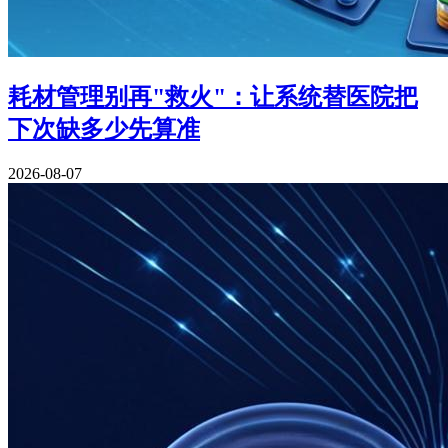
耗材管理别再"救火"：让系统替医院把
下次缺多少先算准
2026-08-07