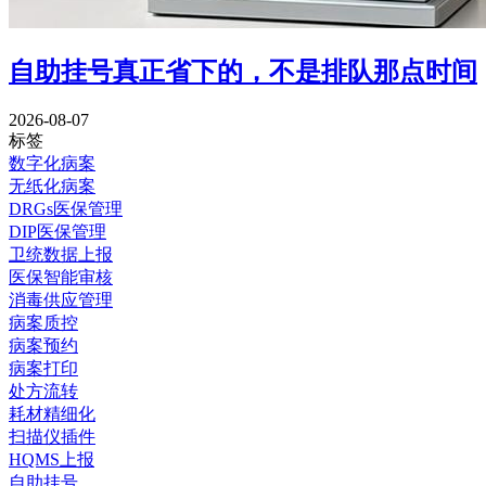
自助挂号真正省下的，不是排队那点时间
2026-08-07
标签
数字化病案
无纸化病案
DRGs医保管理
DIP医保管理
卫统数据上报
医保智能审核
消毒供应管理
病案质控
病案预约
病案打印
处方流转
耗材精细化
扫描仪插件
HQMS上报
自助挂号