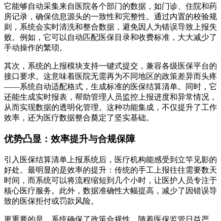
它能够自动采集来自医院各个部门的数据，如门诊、住院和药
房记录，确保信息源头的一致性和完整性。通过内置的校验规
则，系统会实时清洗和整合数据，避免因人为错误导致上报失
败。例如，它可以自动匹配医保目录和收费标准，大大减少了
手动操作的繁琐。
其次，系统的上报模块支持一键式提交，兼容各级医保平台的
接口要求。这意味着医院无需再为不同地区的政策差异而头疼
——系统自动适配格式，生成标准的医保结算清单。同时，它
还能生成实时报表，帮助管理人员监控上报进度和异常情况，
从而实现数据的透明化管理。这种功能集成，不仅提升了工作
效率，还为医疗数据整合奠定了坚实基础。
优势凸显：效率提升与合规保障
引入医保结算清单上报系统后，医疗机构能感受到立竿见影的
好处。最明显的是效率的提升：传统的手工上报往往需要数天
时间，而系统可以将流程缩短到几个小时，让医护人员专注于
核心医疗服务。此外，数据准确性大幅提高，减少了因错误导
致的医保拒付或罚款风险。
更重要的是，系统确保了政策合规性。随着医保监管日益严