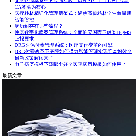
无纸化病案系统的实施实践：以HIS接口、PDF生成与
CA签名为核心
医疗耗材精细化管理新范式：聚焦高值耗材全生命周期
智能管控
病历封存有哪些流程？
侠医数字化病案管理系统：全面响应国家卫健委HQMS
上报要求
DRG医保付费管理系统：医疗支付变革的引擎
DRG付费改革下医院如何借力智能管理实现降本增效？
最新政策解读来了
电子病历模板下载哪个好？医院病历模板如何使用？
最新文章