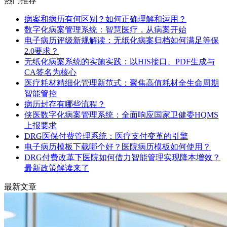
热门推荐
病案和病历有何区别？如何正确理解和运用？
数字化病案管理系统：智慧医疗，从病案开始
电子病历评级新规解读：无纸化病案归档如何满足等保
2.0要求？
无纸化病案系统的实施实践：以HIS接口、PDF生成与
CA签名为核心
医疗耗材精细化管理新范式：聚焦高值耗材全生命周期
智能管控
病历封存有哪些流程？
侠医数字化病案管理系统：全面响应国家卫健委HQMS
上报要求
DRG医保付费管理系统：医疗支付变革的引擎
电子病历模板下载哪个好？医院病历模板如何使用？
DRG付费改革下医院如何借力智能管理实现降本增效？
最新政策解读来了
最新文章