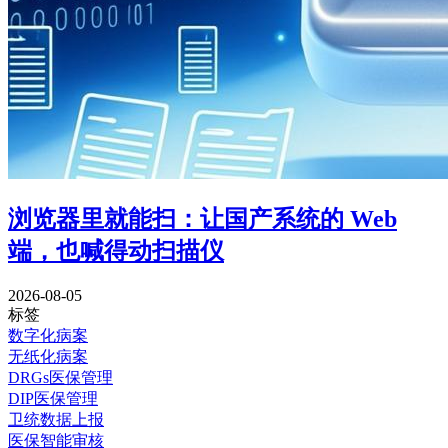
浏览器里就能扫：让国产系统的 Web
端，也喊得动扫描仪
2026-08-05
标签
数字化病案
无纸化病案
DRGs医保管理
DIP医保管理
卫统数据上报
医保智能审核