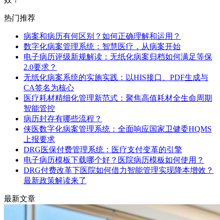
热门推荐
病案和病历有何区别？如何正确理解和运用？
数字化病案管理系统：智慧医疗，从病案开始
电子病历评级新规解读：无纸化病案归档如何满足等保
2.0要求？
无纸化病案系统的实施实践：以HIS接口、PDF生成与
CA签名为核心
医疗耗材精细化管理新范式：聚焦高值耗材全生命周期
智能管控
病历封存有哪些流程？
侠医数字化病案管理系统：全面响应国家卫健委HQMS
上报要求
DRG医保付费管理系统：医疗支付变革的引擎
电子病历模板下载哪个好？医院病历模板如何使用？
DRG付费改革下医院如何借力智能管理实现降本增效？
最新政策解读来了
最新文章