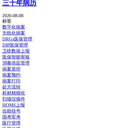
三十年病历
2026-08-08
标签
数字化病案
无纸化病案
DRGs医保管理
DIP医保管理
卫统数据上报
医保智能审核
消毒供应管理
病案质控
病案预约
病案打印
处方流转
耗材精细化
扫描仪插件
HQMS上报
自助挂号
国考军考
医疗管理