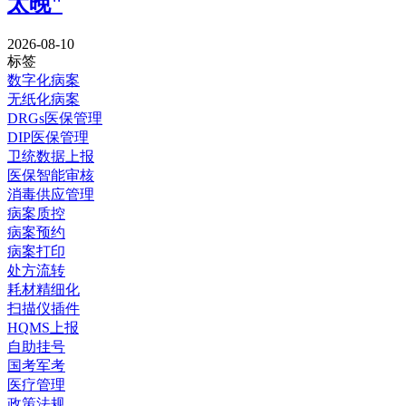
太晚"
2026-08-10
标签
数字化病案
无纸化病案
DRGs医保管理
DIP医保管理
卫统数据上报
医保智能审核
消毒供应管理
病案质控
病案预约
病案打印
处方流转
耗材精细化
扫描仪插件
HQMS上报
自助挂号
国考军考
医疗管理
政策法规