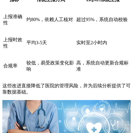
上报准确
约80%，依赖人工核对
超过95%，系统自动校验
性
上报时效
平均3-5天
实时至2小时内
性
较低，易受政策变化影
高，系统自动更新合规标
合规率
响
准
这些改进直接降低了医院的管理风险，并为后续分析提供了可
靠数据基础。