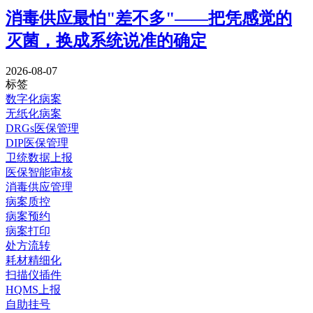
消毒供应最怕"差不多"——把凭感觉的
灭菌，换成系统说准的确定
2026-08-07
标签
数字化病案
无纸化病案
DRGs医保管理
DIP医保管理
卫统数据上报
医保智能审核
消毒供应管理
病案质控
病案预约
病案打印
处方流转
耗材精细化
扫描仪插件
HQMS上报
自助挂号