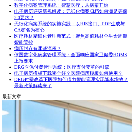
数字化病案管理系统：智慧医疗，从病案开始
电子病历评级新规解读：无纸化病案归档如何满足等保
2.0要求？
无纸化病案系统的实施实践：以HIS接口、PDF生成与
CA签名为核心
医疗耗材精细化管理新范式：聚焦高值耗材全生命周期
智能管控
病历封存有哪些流程？
侠医数字化病案管理系统：全面响应国家卫健委HQMS
上报要求
DRG医保付费管理系统：医疗支付变革的引擎
电子病历模板下载哪个好？医院病历模板如何使用？
DRG付费改革下医院如何借力智能管理实现降本增效？
最新政策解读来了
最新文章