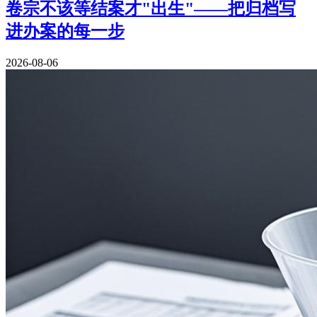
卷宗不该等结案才"出生"——把归档写
进办案的每一步
2026-08-06