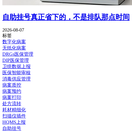
自助挂号真正省下的，不是排队那点时间
2026-08-07
标签
数字化病案
无纸化病案
DRGs医保管理
DIP医保管理
卫统数据上报
医保智能审核
消毒供应管理
病案质控
病案预约
病案打印
处方流转
耗材精细化
扫描仪插件
HQMS上报
自助挂号