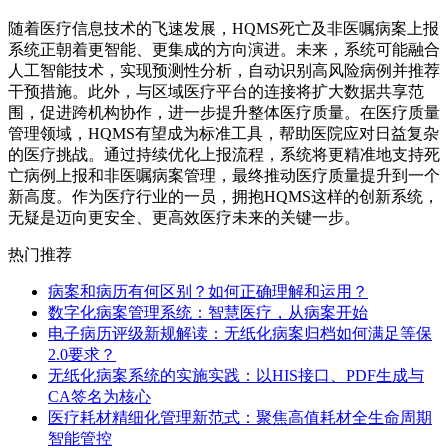
随着医疗信息技术的飞速发展，HQMS死亡及非医嘱病案上报
系统正朝着更智能、更集成的方向演进。未来，系统可能融合
人工智能技术，实现预测性分析，自动识别高风险病例并推荐
干预措施。此外，与区域医疗平台的连接将扩大数据共享范
围，促进跨机构协作，进一步提升整体医疗质量。在医疗质量
管理领域，HQMS有望成为标准工具，帮助医院应对日益复杂
的医疗挑战。通过持续优化上报流程，系统将更精准地支持死
亡病例上报和非医嘱病案管理，最终推动医疗质量提升到一个
新高度。作为医疗行业的一员，拥抱HQMS这样的创新系统，
无疑是迈向更安全、更高效医疗未来的关键一步。
热门推荐
病案和病历有何区别？如何正确理解和运用？
数字化病案管理系统：智慧医疗，从病案开始
电子病历评级新规解读：无纸化病案归档如何满足等保
2.0要求？
无纸化病案系统的实施实践：以HIS接口、PDF生成与
CA签名为核心
医疗耗材精细化管理新范式：聚焦高值耗材全生命周期
智能管控