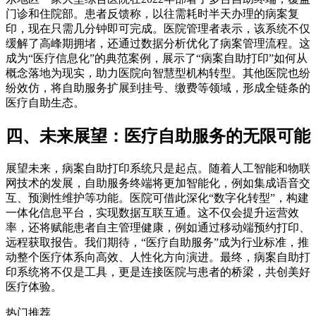
门诊和住院部。患者反馈称，以往需耗时半天办理的病案复
印，现在只需几分钟即可完成。医院管理者表示，该系统不仅
缓解了高峰期拥堵，还通过数据分析优化了病案管理流程。这
成为“医疗信息化”的典范案例，展示了“病案自助打印”如何从
概念落地为现实，助力医院向智慧型机构转型。其他医院也纷
纷效仿，将自助服务扩展到挂号、缴费等领域，形成全链条的
医疗自助生态。
四、未来展望：医疗自助服务的无限可能
展望未来，病案自助打印系统只是起点。随着人工智能和物联
网技术的发展，自助服务终端将更加智能化，例如集成语音交
互、预测性维护等功能。医院可借此深化“数字化转型”，构建
一体化信息平台，实现数据互联互通。这不仅会提升运营效
率，还将赋能患者自主管理健康，例如通过移动端预约打印、
远程获取报告。我们期待，“医疗自助服务”成为行业标准，推
动整个医疗体系向高效、人性化方向演进。最终，病案自助打
印系统将不仅是工具，更是连接医院与患者的桥梁，共创美好
医疗体验。
热门推荐