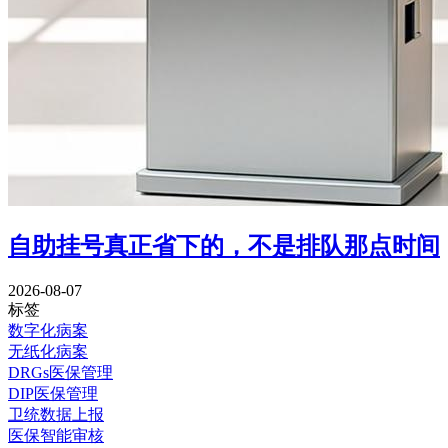
自助挂号真正省下的，不是排队那点时间
2026-08-07
标签
数字化病案
无纸化病案
DRGs医保管理
DIP医保管理
卫统数据上报
医保智能审核