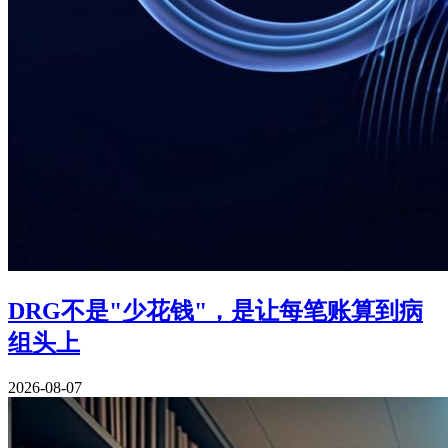
DRG不是"少花钱"，是让每笔账算到病
组头上
2026-08-07