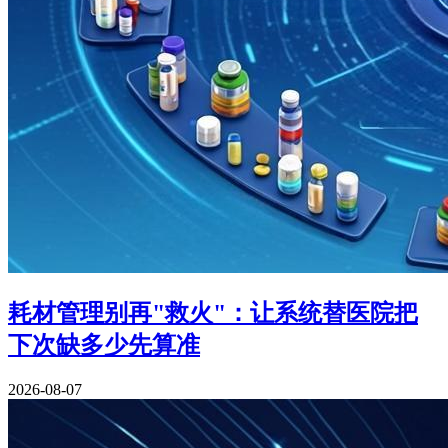
耗材管理别再"救火"：让系统替医院把
下次缺多少先算准
2026-08-07