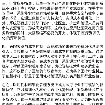
三、行业应用拓展：从单一管理到全局优化医用耗材精细化系
统不仅限于库存控制，更拓展到整体医疗资源优化。在手术室
管理中，系统能实时追踪耗材使用，确保手术安全与效率；在
采购环节，它通过数据分析支持决策，实现成本透明化。此
外，系统还促进了跨部门协作，让医生、护士和管理人员共同
参与资源管理，形成高效闭环。这种行业应用让医院在提升服
务质量的同时，大幅压缩不必要的开支，体现了'医疗资源优
化'的深层价值。
四、医院效率与成本控制：双轮驱动的未来趋势精细化系统的
引入，直接推动了医院效率提升和成本控制的双重目标。通过
减少人工干预和错误，医护人员能更专注于核心医疗工作，患
者满意度也随之提高。在成本方面，系统通过精准预算和预警
机制，帮助医院实现年度节省，为投资新技术和服务腾出空
间。这不仅提升了医院的市场竞争力，还为整个医疗行业树立
了创新标杆，彰显了医用耗材管理系统的实用性和行业价值。
总之，医用耗材精细化管理系统正成为医疗行业不可或缺的智
能伙伴。它以精细化为核心，通过优势展现、案例验证和广泛
应用，为医院带来了效率与成本的双重红利。未来，随着技术
不断迭代，这一系统将继续深化医疗资源优化，助力医院迈向
更高效、更经济的运营新时代。如果您想了解更多，不妨探索