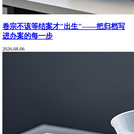
卷宗不该等结案才"出生"——把归档写
进办案的每一步
2026-08-06