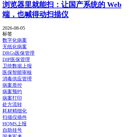
浏览器里就能扫：让国产系统的 Web
端，也喊得动扫描仪
2026-08-05
标签
数字化病案
无纸化病案
DRGs医保管理
DIP医保管理
卫统数据上报
医保智能审核
消毒供应管理
病案质控
病案预约
病案打印
处方流转
耗材精细化
扫描仪插件
HQMS上报
自助挂号
国考军考