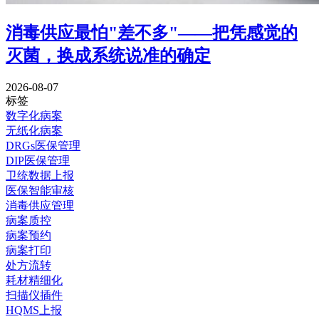
消毒供应最怕"差不多"——把凭感觉的
灭菌，换成系统说准的确定
2026-08-07
标签
数字化病案
无纸化病案
DRGs医保管理
DIP医保管理
卫统数据上报
医保智能审核
消毒供应管理
病案质控
病案预约
病案打印
处方流转
耗材精细化
扫描仪插件
HQMS上报