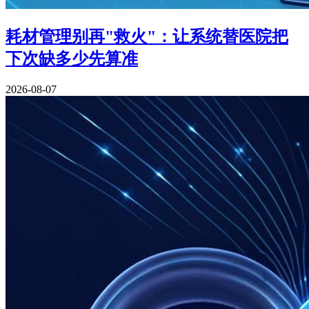
耗材管理别再"救火"：让系统替医院把
下次缺多少先算准
2026-08-07