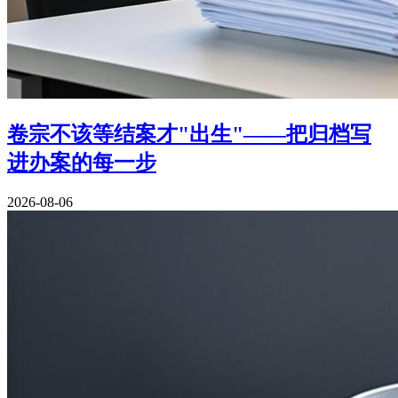
卷宗不该等结案才"出生"——把归档写
进办案的每一步
2026-08-06