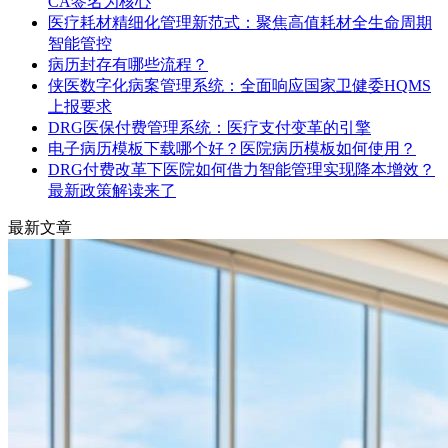
CA签名为核心
医疗耗材精细化管理新范式：聚焦高值耗材全生命周期
智能管控
病历封存有哪些流程？
侠医数字化病案管理系统：全面响应国家卫健委HQMS
上报要求
DRG医保付费管理系统：医疗支付变革的引擎
电子病历模板下载哪个好？医院病历模板如何使用？
DRG付费改革下医院如何借力智能管理实现降本增效？
最新政策解读来了
最新文章