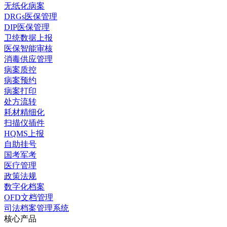
无纸化病案
DRGs医保管理
DIP医保管理
卫统数据上报
医保智能审核
消毒供应管理
病案质控
病案预约
病案打印
处方流转
耗材精细化
扫描仪插件
HQMS上报
自助挂号
国考军考
医疗管理
政策法规
数字化档案
OFD文档管理
司法档案管理系统
核心产品