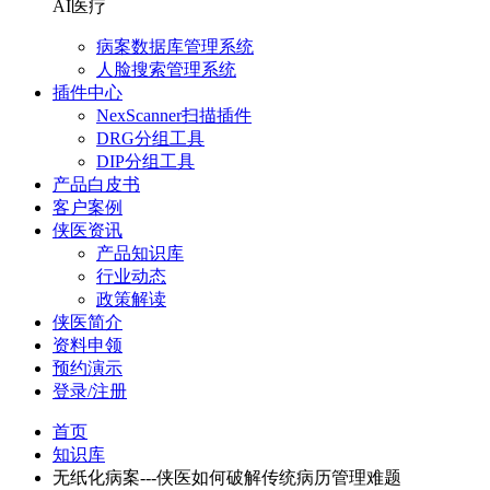
AI医疗
病案数据库管理系统
人脸搜索管理系统
插件中心
NexScanner扫描插件
DRG分组工具
DIP分组工具
产品白皮书
客户案例
侠医资讯
产品知识库
行业动态
政策解读
侠医简介
资料申领
预约演示
登录/注册
首页
知识库
无纸化病案---侠医如何破解传统病历管理难题