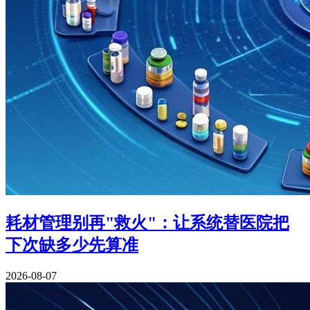
耗材管理别再"救火"：让系统替医院把
下次缺多少先算准
2026-08-07