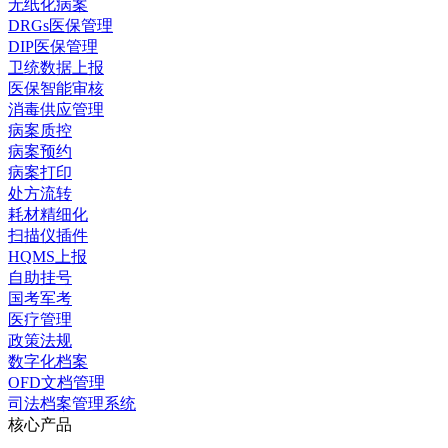
无纸化病案
DRGs医保管理
DIP医保管理
卫统数据上报
医保智能审核
消毒供应管理
病案质控
病案预约
病案打印
处方流转
耗材精细化
扫描仪插件
HQMS上报
自助挂号
国考军考
医疗管理
政策法规
数字化档案
OFD文档管理
司法档案管理系统
核心产品