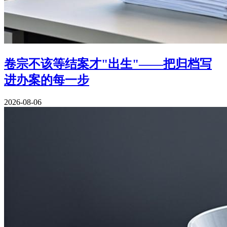
卷宗不该等结案才"出生"——把归档写
进办案的每一步
2026-08-06