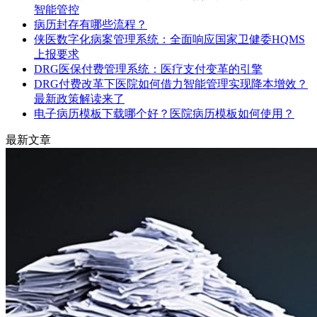
智能管控
病历封存有哪些流程？
侠医数字化病案管理系统：全面响应国家卫健委HQMS
上报要求
DRG医保付费管理系统：医疗支付变革的引擎
DRG付费改革下医院如何借力智能管理实现降本增效？
最新政策解读来了
电子病历模板下载哪个好？医院病历模板如何使用？
最新文章