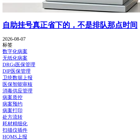
自助挂号真正省下的，不是排队那点时间
2026-08-07
标签
数字化病案
无纸化病案
DRGs医保管理
DIP医保管理
卫统数据上报
医保智能审核
消毒供应管理
病案质控
病案预约
病案打印
处方流转
耗材精细化
扫描仪插件
HQMS上报