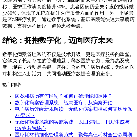
医院为例，引入系统后，病历调阅时间从平均5分钟缩短到10
秒，医护工作满意度提升30%。患者因病历丢失引发的投诉减
少80%，体现了系统在提升医疗质量方面的作用。另一个场景
是区域医疗协同：通过数字化系统，基层医院能快速共享病历
数据，支持远程诊疗，避免患者奔波。
结论：拥抱数字化，迈向医疗未来
数字化病案管理系统不仅是技术升级，更是医疗服务的重塑。
它解决了长期存在的管理难题，释放医护潜力，最终惠及患
者。现在，行动是关键：选择适合的电子病历系统，为你的医
疗机构注入新活力，共同推动医疗数据管理的进步。
热门推荐
病案和病历有何区别？如何正确理解和运用？
数字化病案管理系统：智慧医疗，从病案开始
电子病历评级新规解读：无纸化病案归档如何满足等保
2.0要求？
无纸化病案系统的实施实践：以HIS接口、PDF生成与
CA签名为核心
医疗耗材精细化管理新范式：聚焦高值耗材全生命周期