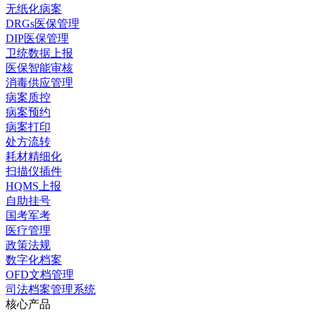
无纸化病案
DRGs医保管理
DIP医保管理
卫统数据上报
医保智能审核
消毒供应管理
病案质控
病案预约
病案打印
处方流转
耗材精细化
扫描仪插件
HQMS上报
自助挂号
国考军考
医疗管理
政策法规
数字化档案
OFD文档管理
司法档案管理系统
核心产品