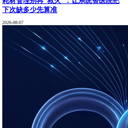
耗材管理别再"救火"：让系统替医院把
下次缺多少先算准
2026-08-07