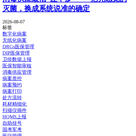
灭菌，换成系统说准的确定
2026-08-07
标签
数字化病案
无纸化病案
DRGs医保管理
DIP医保管理
卫统数据上报
医保智能审核
消毒供应管理
病案质控
病案预约
病案打印
处方流转
耗材精细化
扫描仪插件
HQMS上报
自助挂号
国考军考
医疗管理